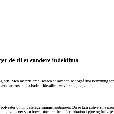
ger de til et sundere indeklima
 pris. Men materialerne, sofaen er lavet af, har også stor betydning for 
mærkbar forskel for både luftkvalitet, velvære og miljø.
m, polyester og limbaserede sammensætninger. Disse kan afgive små mæn
an give gener som hovedpine, træthed eller irritation i øjne og luftveje –