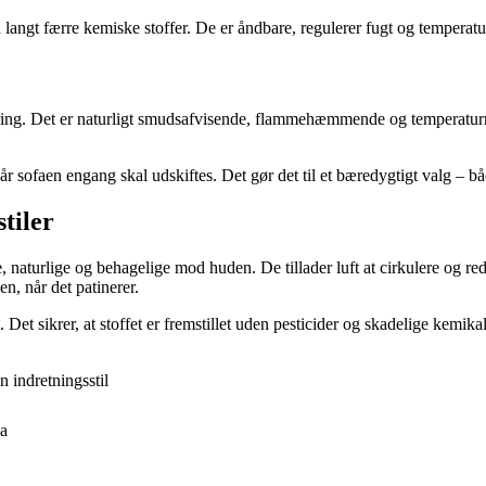
langt færre kemiske stoffer. De er åndbare, regulerer fugt og temperatur
string. Det er naturligt smudsafvisende, flammehæmmende og temperaturr
r sofaen engang skal udskiftes. Det gør det til et bæredygtigt valg – båd
tiler
 naturlige og behagelige mod huden. De tillader luft at cirkulere og redu
n, når det patinerer.
 Det sikrer, at stoffet er fremstillet uden pesticider og skadelige kemik
n indretningsstil
ma