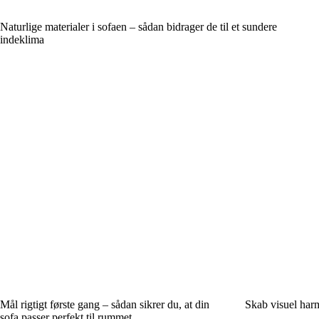
Naturlige materialer i sofaen – sådan bidrager de til et sundere
indeklima
Mål rigtigt første gang – sådan sikrer du, at din
Skab visuel harm
sofa passer perfekt til rummet