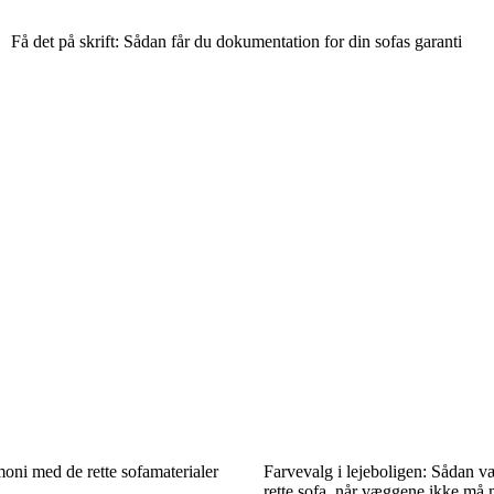
Få det på skrift: Sådan får du dokumentation for din sofas garanti
oni med de rette sofamaterialer
Farvevalg i lejeboligen: Sådan v
rette sofa, når væggene ikke må 