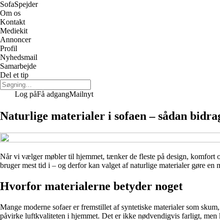
Sofa
Spejder
Om os
Kontakt
Mediekit
Annoncer
Profil
Nyhedsmail
Samarbejde
Del et tip
Log på
Få adgang
Mailnyt
Naturlige materialer i sofaen – sådan bidra
Når vi vælger møbler til hjemmet, tænker de fleste på design, komfort og
bruger mest tid i – og derfor kan valget af naturlige materialer gøre en 
Hvorfor materialerne betyder noget
Mange moderne sofaer er fremstillet af syntetiske materialer som sku
påvirke luftkvaliteten i hjemmet. Det er ikke nødvendigvis farligt, men k