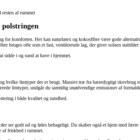
il resten af rummet
 polstringen
g for komforten. Her kan naturlatex og kokosfibre være gode alternative
ibre bruges ofte som et fast, ventilerende lag, der giver sofaen stabilite
at sidde i og sund at have i hjemmet.
æ og hvilke limtyper der er brugt. Massivt træ fra bæredygtigt skovbrug
erede limtyper, undgår du samtidig unødvendige emissioner af formalde
vestering i både kvalitet og sundhed.
, der ser godt ud og føles behageligt. Du skaber også et hjem med færre
e af friskhed i rummet.