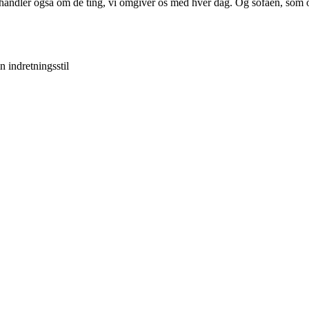
handler også om de ting, vi omgiver os med hver dag. Og sofaen, som oft
n indretningsstil