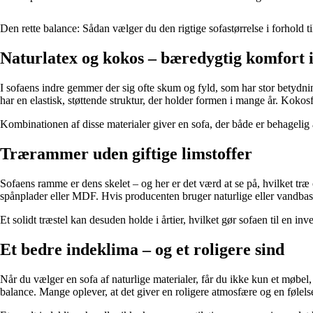
Den rette balance: Sådan vælger du den rigtige sofastørrelse i forhold t
Naturlatex og kokos – bæredygtig komfort i
I sofaens indre gemmer der sig ofte skum og fyld, som har stor betydnin
har en elastisk, støttende struktur, der holder formen i mange år. Kokosf
Kombinationen af disse materialer giver en sofa, der både er behagelig 
Trærammer uden giftige limstoffer
Sofaens ramme er dens skelet – og her er det værd at se på, hvilket tr
spånplader eller MDF. Hvis producenten bruger naturlige eller vandbas
Et solidt træstel kan desuden holde i årtier, hvilket gør sofaen til en in
Et bedre indeklima – og et roligere sind
Når du vælger en sofa af naturlige materialer, får du ikke kun et møbel
balance. Mange oplever, at det giver en roligere atmosfære og en følels