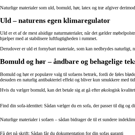
Naturlige materialer som uld, bomuld, hør, latex og træ afgiver derimod 
Uld – naturens egen klimaregulator
Uld er et af de mest alsidige naturmaterialer, når det gælder møbelpol
hjælper med at stabilisere luftfugtigheden i rummet.
Derudover er uld et fornybart materiale, som kan nedbrydes naturligt, nå
Bomuld og hør – åndbare og behagelige teks
Bomuld og hør er populære valg til sofaens betræk, fordi de føles bløde,
desuden en naturlig antibakteriel effekt og bliver kun smukkere med tide
Hvis du vælger bomuld, kan det betale sig at gå efter økologisk kvalitet.
Find din sofa-identitet: Sådan vælger du en sofa, der passer til dig og di
Naturlige materialer i sofaen – sådan bidrager de til et sundere indekli
Få det på skrift: Sådan får du dokumentation for din sofas garanti