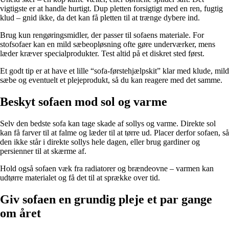
vigtigste er at handle hurtigt. Dup pletten forsigtigt med en ren, fugtig
klud – gnid ikke, da det kan få pletten til at trænge dybere ind.
Brug kun rengøringsmidler, der passer til sofaens materiale. For
stofsofaer kan en mild sæbeopløsning ofte gøre underværker, mens
læder kræver specialprodukter. Test altid på et diskret sted først.
Et godt tip er at have et lille “sofa-førstehjælpskit” klar med klude, mild
sæbe og eventuelt et plejeprodukt, så du kan reagere med det samme.
Beskyt sofaen mod sol og varme
Selv den bedste sofa kan tage skade af sollys og varme. Direkte sol
kan få farver til at falme og læder til at tørre ud. Placer derfor sofaen, så
den ikke står i direkte sollys hele dagen, eller brug gardiner og
persienner til at skærme af.
Hold også sofaen væk fra radiatorer og brændeovne – varmen kan
udtørre materialet og få det til at sprække over tid.
Giv sofaen en grundig pleje et par gange
om året