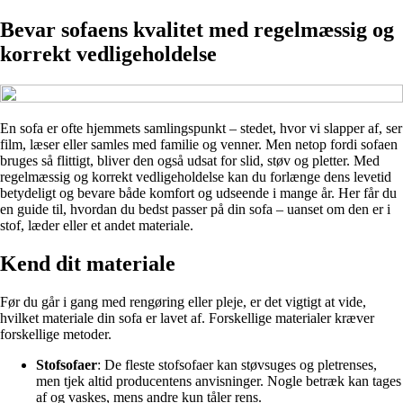
Bevar sofaens kvalitet med regelmæssig og
korrekt vedligeholdelse
En sofa er ofte hjemmets samlingspunkt – stedet, hvor vi slapper af, ser
film, læser eller samles med familie og venner. Men netop fordi sofaen
bruges så flittigt, bliver den også udsat for slid, støv og pletter. Med
regelmæssig og korrekt vedligeholdelse kan du forlænge dens levetid
betydeligt og bevare både komfort og udseende i mange år. Her får du
en guide til, hvordan du bedst passer på din sofa – uanset om den er i
stof, læder eller et andet materiale.
Kend dit materiale
Før du går i gang med rengøring eller pleje, er det vigtigt at vide,
hvilket materiale din sofa er lavet af. Forskellige materialer kræver
forskellige metoder.
Stofsofaer
: De fleste stofsofaer kan støvsuges og pletrenses,
men tjek altid producentens anvisninger. Nogle betræk kan tages
af og vaskes, mens andre kun tåler rens.