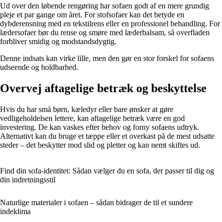
Ud over den løbende rengøring har sofaen godt af en mere grundig
pleje et par gange om året. For stofsofaer kan det betyde en
dybderensning med en tekstilrens eller en professionel behandling. For
lædersofaer bør du rense og smøre med læderbalsam, så overfladen
forbliver smidig og modstandsdygtig.
Denne indsats kan virke lille, men den gør en stor forskel for sofaens
udseende og holdbarhed.
Overvej aftagelige betræk og beskyttelse
Hvis du har små børn, kæledyr eller bare ønsker at gøre
vedligeholdelsen lettere, kan aftagelige betræk være en god
investering. De kan vaskes efter behov og forny sofaens udtryk.
Alternativt kan du bruge et tæppe eller et overkast på de mest udsatte
steder – det beskytter mod slid og pletter og kan nemt skiftes ud.
Find din sofa-identitet: Sådan vælger du en sofa, der passer til dig og
din indretningsstil
Naturlige materialer i sofaen – sådan bidrager de til et sundere
indeklima