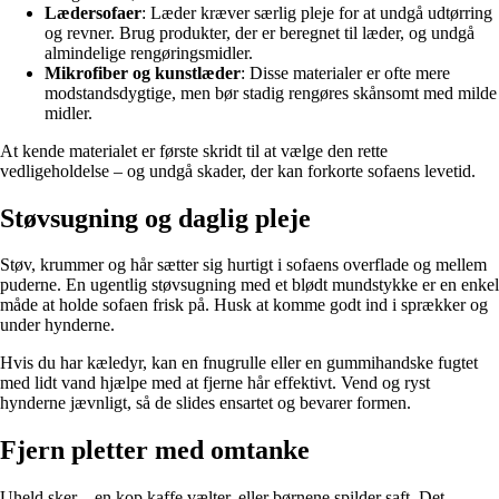
Lædersofaer
: Læder kræver særlig pleje for at undgå udtørring
og revner. Brug produkter, der er beregnet til læder, og undgå
almindelige rengøringsmidler.
Mikrofiber og kunstlæder
: Disse materialer er ofte mere
modstandsdygtige, men bør stadig rengøres skånsomt med milde
midler.
At kende materialet er første skridt til at vælge den rette
vedligeholdelse – og undgå skader, der kan forkorte sofaens levetid.
Støvsugning og daglig pleje
Støv, krummer og hår sætter sig hurtigt i sofaens overflade og mellem
puderne. En ugentlig støvsugning med et blødt mundstykke er en enkel
måde at holde sofaen frisk på. Husk at komme godt ind i sprækker og
under hynderne.
Hvis du har kæledyr, kan en fnugrulle eller en gummihandske fugtet
med lidt vand hjælpe med at fjerne hår effektivt. Vend og ryst
hynderne jævnligt, så de slides ensartet og bevarer formen.
Fjern pletter med omtanke
Uheld sker – en kop kaffe vælter, eller børnene spilder saft. Det