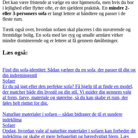
Det kan være fristende at vælge en stor hjørnesofa, men hvis du bor
i lejlighed eller flytter ofte, er det sjældent praktisk. En
mindre 2-
eller 3-personers sofa
er langt lettere at håndtere og passer i de
fleste rum.
Tænk også over, hvordan sofaen skal placeres i din nuværende og
fremtidige bolig. En sofa med lav ryg og smalle armlæn virker
mindre dominerende og er lettere at få gennem døråbninger.
Læs også:
Find din sofa-identitet: Sådan vælger du en sofa, der passer til dig og
din indretningsstil
Sofaer
Er du på jagt efter den perfekte sofa? Få hjælp til at finde en model,
der matcher både din livsstil og din stil. Vi guider dig gennem valg
af form, farve, materiale og størrelse, så du kan skabe et rum, der
føles helt rigtigt for dig.
Naturlige materialer i sofaen – sådan bidrager de til et sundere
indeklima
Sofaer
Opdag, hvordan valg af naturlige materialer i sofaen kan forbedre dit
indeklima og skabe et mere behageligt og bæredygtigt hjem. Læs