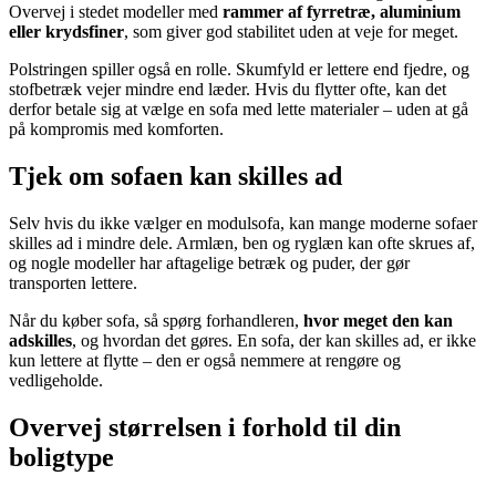
Overvej i stedet modeller med
rammer af fyrretræ, aluminium
eller krydsfiner
, som giver god stabilitet uden at veje for meget.
Polstringen spiller også en rolle. Skumfyld er lettere end fjedre, og
stofbetræk vejer mindre end læder. Hvis du flytter ofte, kan det
derfor betale sig at vælge en sofa med lette materialer – uden at gå
på kompromis med komforten.
Tjek om sofaen kan skilles ad
Selv hvis du ikke vælger en modulsofa, kan mange moderne sofaer
skilles ad i mindre dele. Armlæn, ben og ryglæn kan ofte skrues af,
og nogle modeller har aftagelige betræk og puder, der gør
transporten lettere.
Når du køber sofa, så spørg forhandleren,
hvor meget den kan
adskilles
, og hvordan det gøres. En sofa, der kan skilles ad, er ikke
kun lettere at flytte – den er også nemmere at rengøre og
vedligeholde.
Overvej størrelsen i forhold til din
boligtype