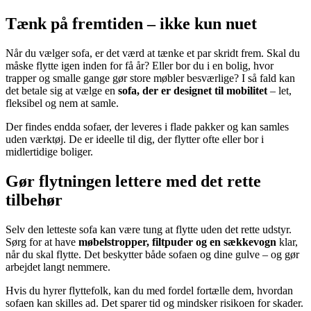
Tænk på fremtiden – ikke kun nuet
Når du vælger sofa, er det værd at tænke et par skridt frem. Skal du
måske flytte igen inden for få år? Eller bor du i en bolig, hvor
trapper og smalle gange gør store møbler besværlige? I så fald kan
det betale sig at vælge en
sofa, der er designet til mobilitet
– let,
fleksibel og nem at samle.
Der findes endda sofaer, der leveres i flade pakker og kan samles
uden værktøj. De er ideelle til dig, der flytter ofte eller bor i
midlertidige boliger.
Gør flytningen lettere med det rette
tilbehør
Selv den letteste sofa kan være tung at flytte uden det rette udstyr.
Sørg for at have
møbelstropper, filtpuder og en sækkevogn
klar,
når du skal flytte. Det beskytter både sofaen og dine gulve – og gør
arbejdet langt nemmere.
Hvis du hyrer flyttefolk, kan du med fordel fortælle dem, hvordan
sofaen kan skilles ad. Det sparer tid og mindsker risikoen for skader.