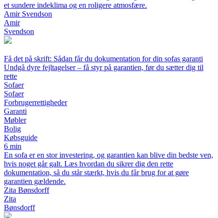
et sundere indeklima og en roligere atmosfære.
Amir Svendson
Amir
Svendson
Få det på skrift: Sådan får du dokumentation for din sofas garanti
Undgå dyre fejltagelser – få styr på garantien, før du sætter dig til
rette
Sofaer
Sofaer
Forbrugerrettigheder
Garanti
Møbler
Bolig
Købsguide
6 min
En sofa er en stor investering, og garantien kan blive din bedste ven,
hvis noget går galt. Læs hvordan du sikrer dig den rette
dokumentation, så du står stærkt, hvis du får brug for at gøre
garantien gældende.
Zita Bønsdorff
Zita
Bønsdorff