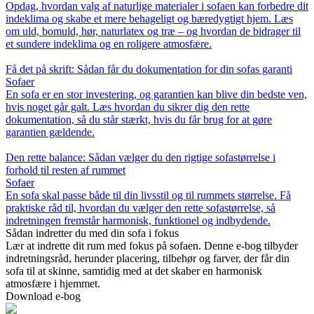
Opdag, hvordan valg af naturlige materialer i sofaen kan forbedre dit
indeklima og skabe et mere behageligt og bæredygtigt hjem. Læs
om uld, bomuld, hør, naturlatex og træ – og hvordan de bidrager til
et sundere indeklima og en roligere atmosfære.
Få det på skrift: Sådan får du dokumentation for din sofas garanti
Sofaer
En sofa er en stor investering, og garantien kan blive din bedste ven,
hvis noget går galt. Læs hvordan du sikrer dig den rette
dokumentation, så du står stærkt, hvis du får brug for at gøre
garantien gældende.
Den rette balance: Sådan vælger du den rigtige sofastørrelse i
forhold til resten af rummet
Sofaer
En sofa skal passe både til din livsstil og til rummets størrelse. Få
praktiske råd til, hvordan du vælger den rette sofastørrelse, så
indretningen fremstår harmonisk, funktionel og indbydende.
Sådan indretter du med din sofa i fokus
Lær at indrette dit rum med fokus på sofaen. Denne e-bog tilbyder
indretningsråd, herunder placering, tilbehør og farver, der får din
sofa til at skinne, samtidig med at det skaber en harmonisk
atmosfære i hjemmet.
Download e-bog