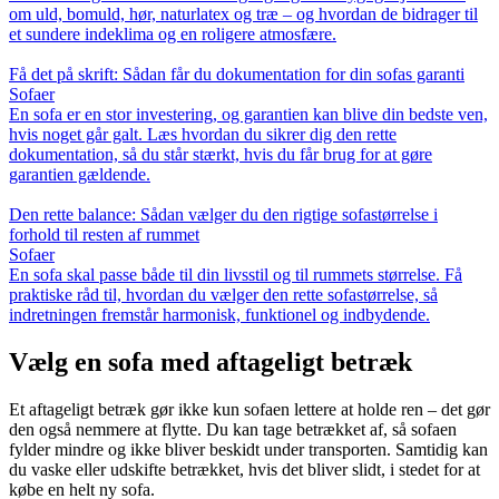
om uld, bomuld, hør, naturlatex og træ – og hvordan de bidrager til
et sundere indeklima og en roligere atmosfære.
Få det på skrift: Sådan får du dokumentation for din sofas garanti
Sofaer
En sofa er en stor investering, og garantien kan blive din bedste ven,
hvis noget går galt. Læs hvordan du sikrer dig den rette
dokumentation, så du står stærkt, hvis du får brug for at gøre
garantien gældende.
Den rette balance: Sådan vælger du den rigtige sofastørrelse i
forhold til resten af rummet
Sofaer
En sofa skal passe både til din livsstil og til rummets størrelse. Få
praktiske råd til, hvordan du vælger den rette sofastørrelse, så
indretningen fremstår harmonisk, funktionel og indbydende.
Vælg en sofa med aftageligt betræk
Et aftageligt betræk gør ikke kun sofaen lettere at holde ren – det gør
den også nemmere at flytte. Du kan tage betrækket af, så sofaen
fylder mindre og ikke bliver beskidt under transporten. Samtidig kan
du vaske eller udskifte betrækket, hvis det bliver slidt, i stedet for at
købe en helt ny sofa.