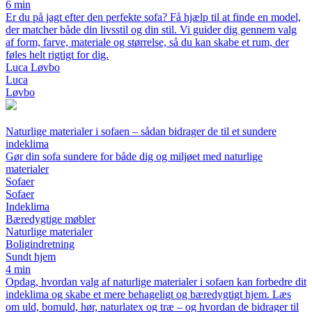
6 min
Er du på jagt efter den perfekte sofa? Få hjælp til at finde en model,
der matcher både din livsstil og din stil. Vi guider dig gennem valg
af form, farve, materiale og størrelse, så du kan skabe et rum, der
føles helt rigtigt for dig.
Luca Løvbo
Luca
Løvbo
Naturlige materialer i sofaen – sådan bidrager de til et sundere
indeklima
Gør din sofa sundere for både dig og miljøet med naturlige
materialer
Sofaer
Sofaer
Indeklima
Bæredygtige møbler
Naturlige materialer
Boligindretning
Sundt hjem
4 min
Opdag, hvordan valg af naturlige materialer i sofaen kan forbedre dit
indeklima og skabe et mere behageligt og bæredygtigt hjem. Læs
om uld, bomuld, hør, naturlatex og træ – og hvordan de bidrager til