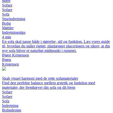
stuen
Sofaer
Sofaer
Sofa
Stueindretning
Bolig
Møbler
Indretningstips
4 min
En sofa skal passe både i størrelse, stil og funktion. Læs vores guide
til, hvordan du måler rigtigt, planlægger placeringen og sikrer, at din
nye sofa bliver et naturligt midtpunkt i rummet.
Bjørn Kristensen
Bjørn
Kristensen
Skab visuel harmoni med de rette sofamaterialer
Find den perfekte balance mellem æstetik og funktion med
materialer, der fremhæver din sofa og dit hjem
Sofaer
Sofaer
Sofa
Indretning
Boligdesign