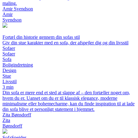
maling.
Amir Svendson
Amir
Svendson
Fortæl din historie gennem din sofas stil
Giv din stue karakter med en sofa, der afspejler dig og din livsstil
Sofaer
Sofaer
Sofa
Boligindretning
Design
Stue
Livsstil
3 min
Din sofa er mere end et sted at slappe af – den fortæller noget om,
hvem du er. Uanset om du er til klassisk elegance, moderne
minimalisme eller bohemecharme, kan du finde inspiration til at lade
din sofa blive et personligt statement i hjemmet.
Zita Bønsdorff
Zita
Bønsdorff
Sofa
Spejder