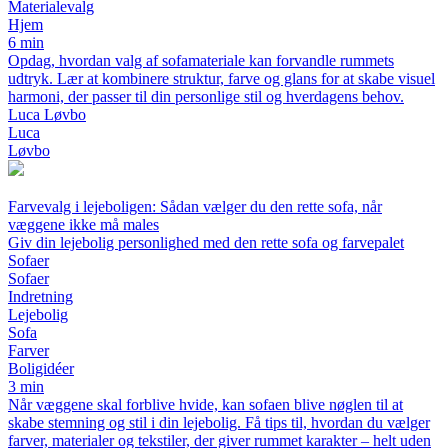
Materialevalg
Hjem
6 min
Opdag, hvordan valg af sofamateriale kan forvandle rummets
udtryk. Lær at kombinere struktur, farve og glans for at skabe visuel
harmoni, der passer til din personlige stil og hverdagens behov.
Luca Løvbo
Luca
Løvbo
Farvevalg i lejeboligen: Sådan vælger du den rette sofa, når
væggene ikke må males
Giv din lejebolig personlighed med den rette sofa og farvepalet
Sofaer
Sofaer
Indretning
Lejebolig
Sofa
Farver
Boligidéer
3 min
Når væggene skal forblive hvide, kan sofaen blive nøglen til at
skabe stemning og stil i din lejebolig. Få tips til, hvordan du vælger
farver, materialer og tekstiler, der giver rummet karakter – helt uden