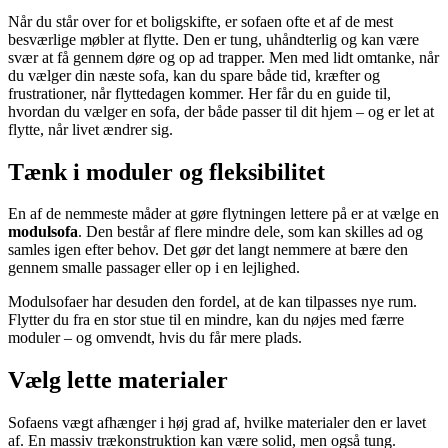
Når du står over for et boligskifte, er sofaen ofte et af de mest
besværlige møbler at flytte. Den er tung, uhåndterlig og kan være
svær at få gennem døre og op ad trapper. Men med lidt omtanke, når
du vælger din næste sofa, kan du spare både tid, kræfter og
frustrationer, når flyttedagen kommer. Her får du en guide til,
hvordan du vælger en sofa, der både passer til dit hjem – og er let at
flytte, når livet ændrer sig.
Tænk i moduler og fleksibilitet
En af de nemmeste måder at gøre flytningen lettere på er at vælge en
modulsofa
. Den består af flere mindre dele, som kan skilles ad og
samles igen efter behov. Det gør det langt nemmere at bære den
gennem smalle passager eller op i en lejlighed.
Modulsofaer har desuden den fordel, at de kan tilpasses nye rum.
Flytter du fra en stor stue til en mindre, kan du nøjes med færre
moduler – og omvendt, hvis du får mere plads.
Vælg lette materialer
Sofaens vægt afhænger i høj grad af, hvilke materialer den er lavet
af. En massiv trækonstruktion kan være solid, men også tung.