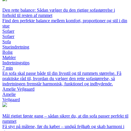
Den rette balance: Sådan vælger du den rigtige sofastørrelse i
forhold til resten af rummet
Find den perfekte balance mellem komfort, proportioner og stil i din
stue
Sofaer
Sofaer
Sofa
Stueindretning
Bolig
Møbler
Indretningstips
7 min
En sofa skal passe både til din livsstil og til rummets størrelse. Få
praktiske råd til, hvordan du vælger den rette sofastørrelse, så
indretningen fremstår harmonisk, funktionel og indbydende.
Amelie Vejlgaard
Amelie
Vejlgaard
Mål rigtigt første gang – sådan sikrer du, at din sofa passer perfekt til
rummet
Få styr på målene, før du køber – undgå fejlkøb og skab harmoni i