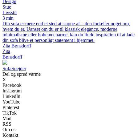
Design
Stue
Livsstil
3 min
Din sofa er mere end et sted at slappe af – den fortæller noget om,
hvem du er. Uanset om du er til klassisk elegance, moderne
minimalisme eller bohemecharme, kan du finde inspiration til at lade
din sofa blive et personligt statement i hjemmet.
Zita Bønsdorff
Zita
Bønsdorff
Sofa
Spejder
Del og spred varme
X
Facebook
Instagram
LinkedIn
YouTube
Pinterest
TikTok
Mail
RSS
Om os
Kontakt