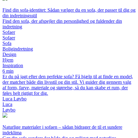
Find din sofa-identitet: Sådan vælger du en sofa, der passer til dig og
din indretningsstil
Find den sofa, der afspejler din personlighed og fuldender din
indretning
Sofaer
Sofaer
Sofa
Boligindretning
Design
Hjem
Inspiration
6 min
Er du på jagt efter den perfekte sofa? Få hjælp til at finde en model,
der matcher både din livsstil og din stil. Vi guider dig gennem valg
af form, farve, materiale og størrelse, så du kan skabe et rum, der
føles helt rigtigt for dig.
Luca Løvbo
Luca
Løvbo
Naturlige materialer i sofaen – sådan bidrager de til et sundere
indeklima