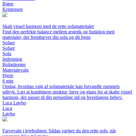
Bjørn
Kristensen
Skab visuel harmoni med de rette sofamaterialer
Find den perfekte balance mellem æstetik og funktion med
materialer, der fremhæver din sofa og dit hjem
Sofaer
Sofaer
Sofa
Indretning
Boligdesign
Materialevalg
Hjem
6 min
Opdag, hvordan valg af sofamateriale kan forvandle rummets
udtryk. Lær at kombinere struktur, farve og glans for at skabe visuel
harmoni, der passer til din personlige stil og hverdagens behov.
Luca Løvbo
Luca
Løvbo
Farvevalg i lejeboligen: Sådan vælger du den rette sofa, når