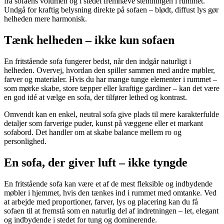
fra sofaens volumen og i stedet fremhæve stemningen i rummet.
Undgå for kraftig belysning direkte på sofaen – blødt, diffust lys gør
helheden mere harmonisk.
Tænk helheden – ikke kun sofaen
En fritstående sofa fungerer bedst, når den indgår naturligt i
helheden. Overvej, hvordan den spiller sammen med andre møbler,
farver og materialer. Hvis du har mange tunge elementer i rummet –
som mørke skabe, store tæpper eller kraftige gardiner – kan det være
en god idé at vælge en sofa, der tilfører lethed og kontrast.
Omvendt kan en enkel, neutral sofa give plads til mere karakterfulde
detaljer som farverige puder, kunst på væggene eller et markant
sofabord. Det handler om at skabe balance mellem ro og
personlighed.
En sofa, der giver luft – ikke tyngde
En fritstående sofa kan være et af de mest fleksible og indbydende
møbler i hjemmet, hvis den tænkes ind i rummet med omtanke. Ved
at arbejde med proportioner, farver, lys og placering kan du få
sofaen til at fremstå som en naturlig del af indretningen – let, elegant
og indbydende i stedet for tung og dominerende.