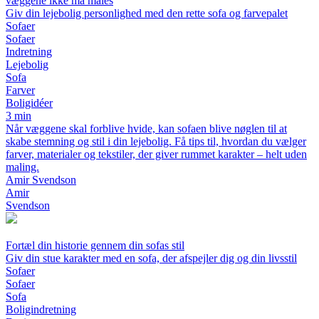
væggene ikke må males
Giv din lejebolig personlighed med den rette sofa og farvepalet
Sofaer
Sofaer
Indretning
Lejebolig
Sofa
Farver
Boligidéer
3 min
Når væggene skal forblive hvide, kan sofaen blive nøglen til at
skabe stemning og stil i din lejebolig. Få tips til, hvordan du vælger
farver, materialer og tekstiler, der giver rummet karakter – helt uden
maling.
Amir Svendson
Amir
Svendson
Fortæl din historie gennem din sofas stil
Giv din stue karakter med en sofa, der afspejler dig og din livsstil
Sofaer
Sofaer
Sofa
Boligindretning