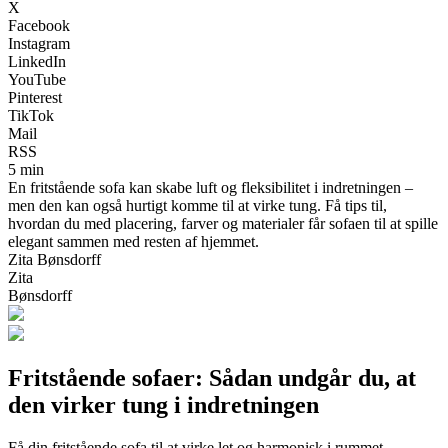
X
Facebook
Instagram
LinkedIn
YouTube
Pinterest
TikTok
Mail
RSS
5 min
En fritstående sofa kan skabe luft og fleksibilitet i indretningen –
men den kan også hurtigt komme til at virke tung. Få tips til,
hvordan du med placering, farver og materialer får sofaen til at spille
elegant sammen med resten af hjemmet.
Zita Bønsdorff
Zita
Bønsdorff
Fritstående sofaer: Sådan undgår du, at
den virker tung i indretningen
Få din fritstående sofa til at virke let og harmonisk i rummet