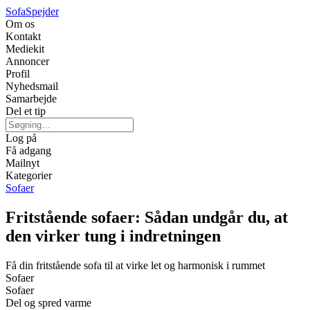
Sofa
Spejder
Om os
Kontakt
Mediekit
Annoncer
Profil
Nyhedsmail
Samarbejde
Del et tip
Log på
Få adgang
Mailnyt
Kategorier
Sofaer
Fritstående sofaer: Sådan undgår du, at
den virker tung i indretningen
Få din fritstående sofa til at virke let og harmonisk i rummet
Sofaer
Sofaer
Del og spred varme