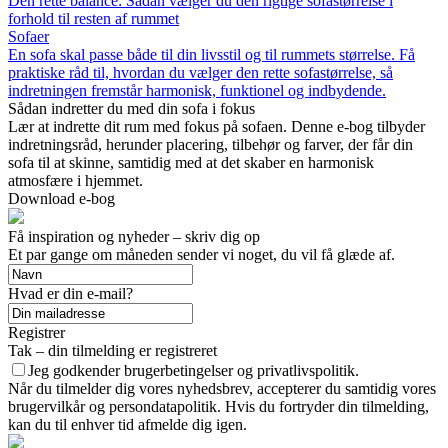
Den rette balance: Sådan vælger du den rigtige sofastørrelse i
forhold til resten af rummet
Sofaer
En sofa skal passe både til din livsstil og til rummets størrelse. Få
praktiske råd til, hvordan du vælger den rette sofastørrelse, så
indretningen fremstår harmonisk, funktionel og indbydende.
Sådan indretter du med din sofa i fokus
Lær at indrette dit rum med fokus på sofaen. Denne e-bog tilbyder
indretningsråd, herunder placering, tilbehør og farver, der får din
sofa til at skinne, samtidig med at det skaber en harmonisk
atmosfære i hjemmet.
Download e-bog
Få inspiration og nyheder – skriv dig op
Et par gange om måneden sender vi noget, du vil få glæde af.
Hvad er din e-mail?
Registrer
Tak – din tilmelding er registreret
Jeg godkender brugerbetingelser og privatlivspolitik.
Når du tilmelder dig vores nyhedsbrev, accepterer du samtidig vores
brugervilkår og persondatapolitik. Hvis du fortryder din tilmelding,
kan du til enhver tid afmelde dig igen.