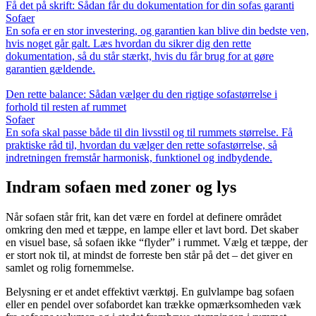
Få det på skrift: Sådan får du dokumentation for din sofas garanti
Sofaer
En sofa er en stor investering, og garantien kan blive din bedste ven,
hvis noget går galt. Læs hvordan du sikrer dig den rette
dokumentation, så du står stærkt, hvis du får brug for at gøre
garantien gældende.
Den rette balance: Sådan vælger du den rigtige sofastørrelse i
forhold til resten af rummet
Sofaer
En sofa skal passe både til din livsstil og til rummets størrelse. Få
praktiske råd til, hvordan du vælger den rette sofastørrelse, så
indretningen fremstår harmonisk, funktionel og indbydende.
Indram sofaen med zoner og lys
Når sofaen står frit, kan det være en fordel at definere området
omkring den med et tæppe, en lampe eller et lavt bord. Det skaber
en visuel base, så sofaen ikke “flyder” i rummet. Vælg et tæppe, der
er stort nok til, at mindst de forreste ben står på det – det giver en
samlet og rolig fornemmelse.
Belysning er et andet effektivt værktøj. En gulvlampe bag sofaen
eller en pendel over sofabordet kan trække opmærksomheden væk