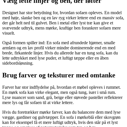
Vælg lette linjer og ben, der løfter
Designet har stor betydning for, hvordan sofaen opleves. En model
med høje, slanke ben og en lav ryg virker lettere end en massiv sofa,
der går helt ned til gulvet. Ben i metal eller lyst træ kan give et
svævende udtryk, mens mørke, kraftige ben forankrer sofaen mere
visuelt.
Også formen spiller ind: En sofa med afrundede hjørner, smalle
armlæn og en lav profil virker mindre dominerende end en med
brede, firkantede linjer. Hvis du allerede har en tung sofa, kan du
lette udtrykket med lyse puder, et luftigt tæppe eller en åben
sidebordsløsning.
Brug farver og teksturer med omtanke
Farver har stor indflydelse på, hvordan et møbel opleves i rummet.
En mørk sofa kan virke elegant, men også tung, især i små rum.
Lyse nuancer som sand, grå, beige eller støvede pasteller reflekterer
mere lys og får sofaen til at virke lettere.
Hvis du foretrækker mørke farver, kan du balancere dem med lyse
vægge, gardiner og gulvtæpper. En sofa i mørkeblå eller skovgrøn
kan for eksempel få et mere luftigt udtryk, hvis den står på et lyst