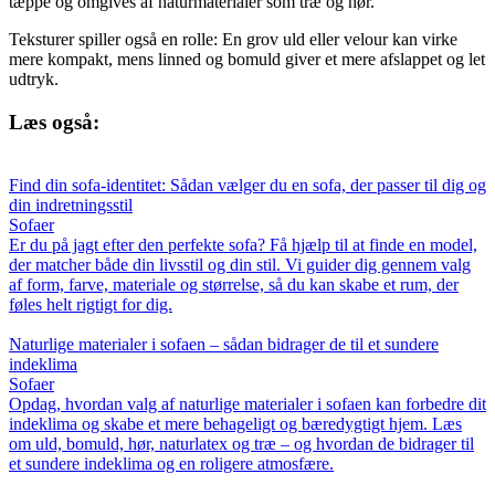
tæppe og omgives af naturmaterialer som træ og hør.
Teksturer spiller også en rolle: En grov uld eller velour kan virke
mere kompakt, mens linned og bomuld giver et mere afslappet og let
udtryk.
Læs også:
Find din sofa-identitet: Sådan vælger du en sofa, der passer til dig og
din indretningsstil
Sofaer
Er du på jagt efter den perfekte sofa? Få hjælp til at finde en model,
der matcher både din livsstil og din stil. Vi guider dig gennem valg
af form, farve, materiale og størrelse, så du kan skabe et rum, der
føles helt rigtigt for dig.
Naturlige materialer i sofaen – sådan bidrager de til et sundere
indeklima
Sofaer
Opdag, hvordan valg af naturlige materialer i sofaen kan forbedre dit
indeklima og skabe et mere behageligt og bæredygtigt hjem. Læs
om uld, bomuld, hør, naturlatex og træ – og hvordan de bidrager til
et sundere indeklima og en roligere atmosfære.