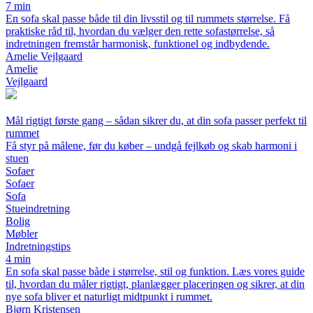
7 min
En sofa skal passe både til din livsstil og til rummets størrelse. Få
praktiske råd til, hvordan du vælger den rette sofastørrelse, så
indretningen fremstår harmonisk, funktionel og indbydende.
Amelie Vejlgaard
Amelie
Vejlgaard
Mål rigtigt første gang – sådan sikrer du, at din sofa passer perfekt til
rummet
Få styr på målene, før du køber – undgå fejlkøb og skab harmoni i
stuen
Sofaer
Sofaer
Sofa
Stueindretning
Bolig
Møbler
Indretningstips
4 min
En sofa skal passe både i størrelse, stil og funktion. Læs vores guide
til, hvordan du måler rigtigt, planlægger placeringen og sikrer, at din
nye sofa bliver et naturligt midtpunkt i rummet.
Bjørn Kristensen