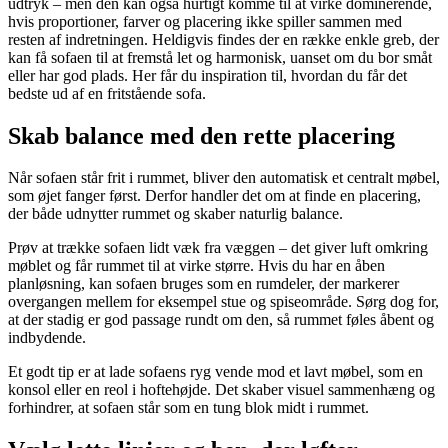
udtryk – men den kan også hurtigt komme til at virke dominerende,
hvis proportioner, farver og placering ikke spiller sammen med
resten af indretningen. Heldigvis findes der en række enkle greb, der
kan få sofaen til at fremstå let og harmonisk, uanset om du bor småt
eller har god plads. Her får du inspiration til, hvordan du får det
bedste ud af en fritstående sofa.
Skab balance med den rette placering
Når sofaen står frit i rummet, bliver den automatisk et centralt møbel,
som øjet fanger først. Derfor handler det om at finde en placering,
der både udnytter rummet og skaber naturlig balance.
Prøv at trække sofaen lidt væk fra væggen – det giver luft omkring
møblet og får rummet til at virke større. Hvis du har en åben
planløsning, kan sofaen bruges som en rumdeler, der markerer
overgangen mellem for eksempel stue og spiseområde. Sørg dog for,
at der stadig er god passage rundt om den, så rummet føles åbent og
indbydende.
Et godt tip er at lade sofaens ryg vende mod et lavt møbel, som en
konsol eller en reol i hoftehøjde. Det skaber visuel sammenhæng og
forhindrer, at sofaen står som en tung blok midt i rummet.