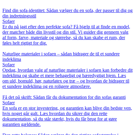
Find din sofa-identitet: Sådan vælger du en sofa, der passer til dig og
din indretningsstil
Sofaer
Er du på jagt efter den perfekte sofa? Få hjælp til at finde en model,
der matcher både din livsstil og din stil. Vi guider dig gennem valg
af form, farve, materiale og størrelse, så du kan skabe et rum, der
føles helt rigtigt for dig.
Naturlige materialer i sofaen – sådan bidrager de til et sundere
indeklima
Sofaer
Opdag, hvordan valg af naturlige materialer i sofaen kan forbedre dit
indeklima og skabe et mere behageligt og bæredygtigt hjem. Læs
om uld, bomuld, hør, naturlatex og træ – og hvordan de bidrager til
et sundere indeklima og en roligere atmosfære.
Få det på skrift: Sådan får du dokumentation for din sofas garanti
Sofaer
En sofa er en stor investering, og garantien kan blive din bedste ven,
hvis noget går galt. Læs hvordan du sikrer dig den rette
dokumentation, så du står stærkt, hvis du får brug for at gøre
garantien gældende.