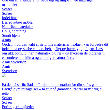
Gør din sofa sundere for både dig og miljøet med naturlige
materialer
Sofaer
Sofaer
Indeklima
Bæredygtige møbler
Naturlige materialer
Boligindretning
Sundt hjem
4 min
Opdag, hvordan valg af naturlige materialer i sofaen kan forbedre dit
indeklima og skabe et mere behageligt og bæredygtigt hjem. Læs
om uld, bomuld, hør, naturlatex og træ – og hvordan de bidrager til
et sundere indeklima og en roligere atmosfære.
Amir Svendson
Amir
Svendson
Få det på skrift: Sådan får du dokumentation for din sofas garanti
Undgå dyre fejltagelser – få styr på garantien, før du sætter dig til
rette
Sofaer
Sofaer
Forbrugerrettigheder