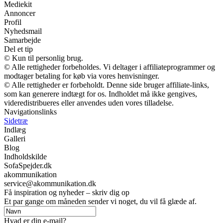
Mediekit
Annoncer
Profil
Nyhedsmail
Samarbejde
Del et tip
© Kun til personlig brug.
© Alle rettigheder forbeholdes. Vi deltager i affiliateprogrammer og
modtager betaling for køb via vores henvisninger.
© Alle rettigheder er forbeholdt. Denne side bruger affiliate-links,
som kan generere indtægt for os. Indholdet må ikke gengives,
videredistribueres eller anvendes uden vores tilladelse.
Navigationslinks
Sidetræ
Indlæg
Galleri
Blog
Indholdskilde
SofaSpejder.dk
akommunikation
service@akommunikation.dk
Få inspiration og nyheder – skriv dig op
Et par gange om måneden sender vi noget, du vil få glæde af.
Hvad er din e-mail?