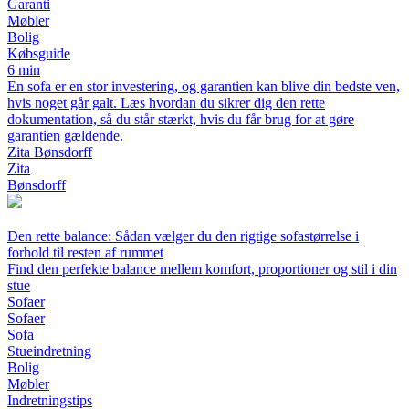
Garanti
Møbler
Bolig
Købsguide
6 min
En sofa er en stor investering, og garantien kan blive din bedste ven,
hvis noget går galt. Læs hvordan du sikrer dig den rette
dokumentation, så du står stærkt, hvis du får brug for at gøre
garantien gældende.
Zita Bønsdorff
Zita
Bønsdorff
Den rette balance: Sådan vælger du den rigtige sofastørrelse i
forhold til resten af rummet
Find den perfekte balance mellem komfort, proportioner og stil i din
stue
Sofaer
Sofaer
Sofa
Stueindretning
Bolig
Møbler
Indretningstips