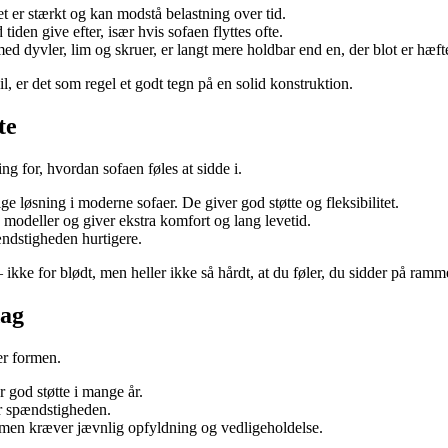
et er stærkt og kan modstå belastning over tid.
tiden give efter, især hvis sofaen flyttes ofte.
d dyvler, lim og skruer, er langt mere holdbar end en, der blot er hæf
il, er det som regel et godt tegn på en solid konstruktion.
te
 for, hvordan sofaen føles at sidde i.
e løsning i moderne sofaer. De giver god støtte og fleksibilitet.
modeller og giver ekstra komfort og lang levetid.
ændstigheden hurtigere.
ikke for blødt, men heller ikke så hårdt, at du føler, du sidder på ramm
dag
er formen.
r god støtte i mange år.
er spændstigheden.
men kræver jævnlig opfyldning og vedligeholdelse.