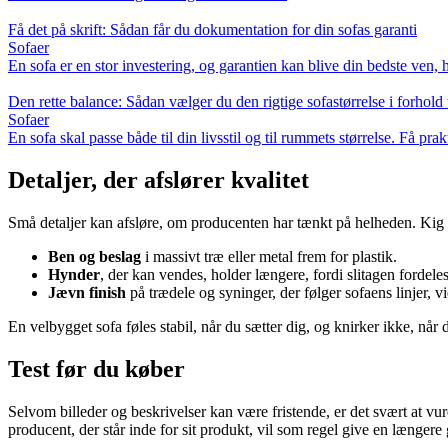
Få det på skrift: Sådan får du dokumentation for din sofas garanti
Sofaer
En sofa er en stor investering, og garantien kan blive din bedste ven, 
Den rette balance: Sådan vælger du den rigtige sofastørrelse i forhold 
Sofaer
En sofa skal passe både til din livsstil og til rummets størrelse. Få pr
Detaljer, der afslører kvalitet
Små detaljer kan afsløre, om producenten har tænkt på helheden. Kig 
Ben og beslag
i massivt træ eller metal frem for plastik.
Hynder
, der kan vendes, holder længere, fordi slitagen fordeles
Jævn finish
på trædele og syninger, der følger sofaens linjer,
En velbygget sofa føles stabil, når du sætter dig, og knirker ikke, nå
Test før du køber
Selvom billeder og beskrivelser kan være fristende, er det svært at vu
producent, der står inde for sit produkt, vil som regel give en længer