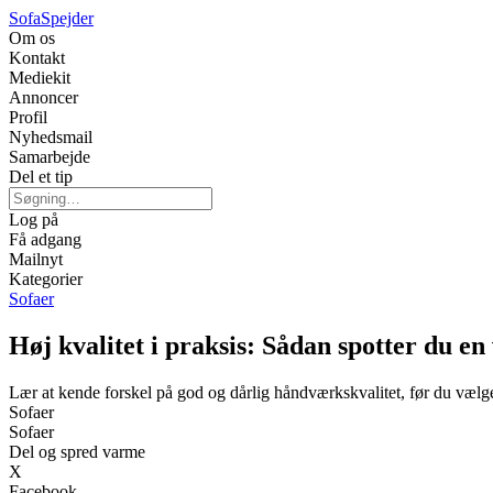
Sofa
Spejder
Om os
Kontakt
Mediekit
Annoncer
Profil
Nyhedsmail
Samarbejde
Del et tip
Log på
Få adgang
Mailnyt
Kategorier
Sofaer
Høj kvalitet i praksis: Sådan spotter du en
Lær at kende forskel på god og dårlig håndværkskvalitet, før du vælg
Sofaer
Sofaer
Del og spred varme
X
Facebook