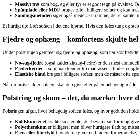
Massivt træ
som bøg, eg eller fyr er et godt tegn på kvalitet. D
Spånplade eller MDF
bruges ofte i billigere sofaer og kan med 
Samlingsmetoden
siger også meget: En ramme, der er samlet me
Et hurtigt tip: Løft sofaen i det ene hjørne. Hvis den føles tung og stab
Fjedre og ophæng – komfortens skjulte hel
Under polstringen gemmer sig fjedre og ophæng, som har stor betydning
No-sag-fjedre
(også kaldet zigzag-fjedre) er den mest almindelig
Fjederkerner
– som man kender fra madrasser – findes i nogle 
Elastiske bånd
bruges i billigere sofaer, men de mister ofte sp
Når du prøvesidder sofaen, skal den give efter på en behagelig måde – 
Polstring og skum – det, du mærker hver 
Polstringen afgør, hvor behagelig sofaen føles, og hvor godt den hold
Koldskum
er et kvalitetsmateriale, der bevarer sin form og give
Polyetherskum
er billigere, men bliver hurtigere fladt og mist
Fjer- eller fiberfyld
i hynderne giver en blødere fornemmelse, 