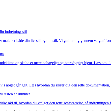
in indretningsstil
er matcher både din livsstil og din stil. Vi guider dig gennem valg af for
ima
 indeklima og skabe et mere behageligt og bæredygtigt hjem. Læs om uld,
hvis noget går galt. Læs hvordan du sikrer dig den rette dokumentation, 
til resten af rummet
aktiske råd til, hvordan du vælger den rette sofastørrelse, så indretning