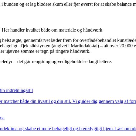
i bunden og et lag blødere skum eller fjer øverst for at skabe balance m
e. Her handler kvalitet både om materiale og håndværk.
g helst ægte, gennemfarvet læder frem for overfladebehandlet kunstlæde
ageligt. Tjek slidstyrken (angivet i Martindale-tal) – alt over 20.000 er
ler ujævne sømme er tegn på ringere håndværk.
kæledyr – det gør rengøring og vedligeholdelse langt lettere.
in indretningsstil
er matcher både din livsstil og din stil. Vi guider dig gennem valg af for
ima
 indeklima og skabe et mere behageligt og bæredygtigt hjem. Læs om uld,