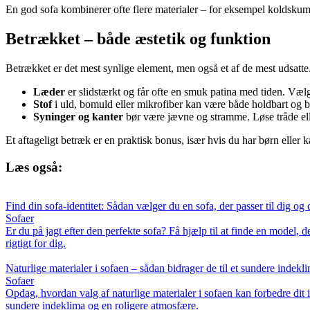
En god sofa kombinerer ofte flere materialer – for eksempel koldskum 
Betrækket – både æstetik og funktion
Betrækket er det mest synlige element, men også et af de mest udsatt
Læder
er slidstærkt og får ofte en smuk patina med tiden. Væl
Stof
i uld, bomuld eller mikrofiber kan være både holdbart og beh
Syninger og kanter
bør være jævne og stramme. Løse tråde el
Et aftageligt betræk er en praktisk bonus, især hvis du har børn eller 
Læs også:
Find din sofa-identitet: Sådan vælger du en sofa, der passer til dig og d
Sofaer
Er du på jagt efter den perfekte sofa? Få hjælp til at finde en model, d
rigtigt for dig.
Naturlige materialer i sofaen – sådan bidrager de til et sundere indekl
Sofaer
Opdag, hvordan valg af naturlige materialer i sofaen kan forbedre dit
sundere indeklima og en roligere atmosfære.