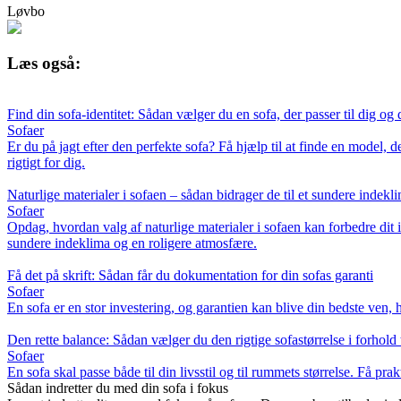
Løvbo
Læs også:
Find din sofa-identitet: Sådan vælger du en sofa, der passer til dig og d
Sofaer
Er du på jagt efter den perfekte sofa? Få hjælp til at finde en model, d
rigtigt for dig.
Naturlige materialer i sofaen – sådan bidrager de til et sundere indekl
Sofaer
Opdag, hvordan valg af naturlige materialer i sofaen kan forbedre dit
sundere indeklima og en roligere atmosfære.
Få det på skrift: Sådan får du dokumentation for din sofas garanti
Sofaer
En sofa er en stor investering, og garantien kan blive din bedste ven, 
Den rette balance: Sådan vælger du den rigtige sofastørrelse i forhold 
Sofaer
En sofa skal passe både til din livsstil og til rummets størrelse. Få pr
Sådan indretter du med din sofa i fokus