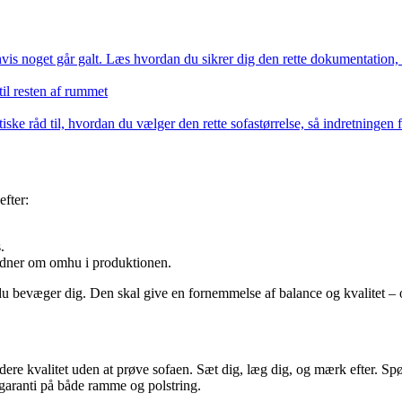
hvis noget går galt. Læs hvordan du sikrer dig den rette dokumentation, 
til resten af rummet
aktiske råd til, hvordan du vælger den rette sofastørrelse, så indretning
efter:
.
 vidner om omhu i produktionen.
r du bevæger dig. Den skal give en fornemmelse af balance og kvalitet –
rdere kvalitet uden at prøve sofaen. Sæt dig, læg dig, og mærk efter. Sp
e garanti på både ramme og polstring.